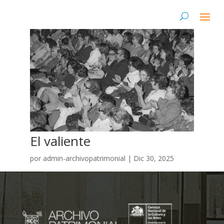
El valiente
por
admin-archivopatrimonial
|
Dic 30, 2025