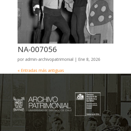
NA-007056
por
admin-archivopatrimonial
|
Ene 8, 2026
« Entradas más antiguas