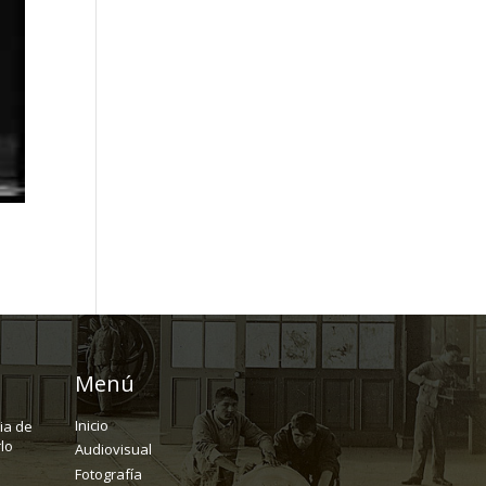
Menú
Inicio
ria de
lo
Audiovisual
Fotografía