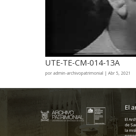
UTE-TE-CM-014-13A
por
admin-archivopatrimonial
|
Abr 5, 2021
El a
El Arc
de Sa
la mis
poner 