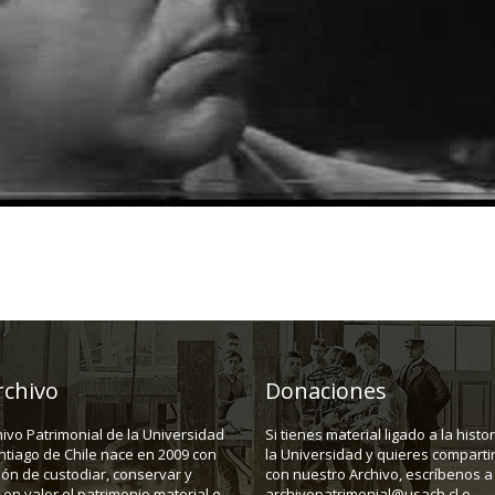
rchivo
Donaciones
hivo Patrimonial de la Universidad
Si tienes material ligado a la histo
ntiago de Chile nace en 2009 con
la Universidad y quieres compartir
ión de custodiar, conservar y
con nuestro Archivo, escríbenos a
en valor el patrimonio material e
archivopatrimonial@usach.cl o