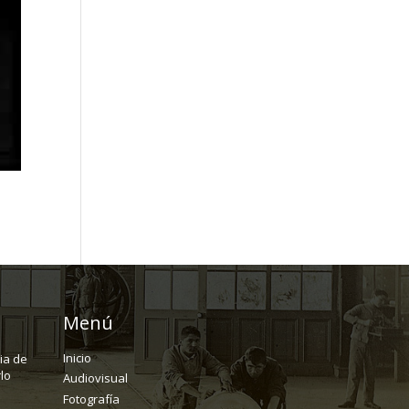
Menú
Inicio
ria de
lo
Audiovisual
Fotografía