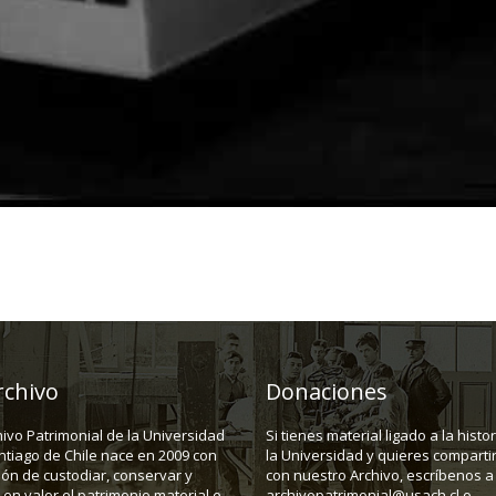
rchivo
Donaciones
hivo Patrimonial de la Universidad
Si tienes material ligado a la histo
ntiago de Chile nace en 2009 con
la Universidad y quieres compartir
ión de custodiar, conservar y
con nuestro Archivo, escríbenos a
en valor el patrimonio material e
archivopatrimonial@usach.cl o