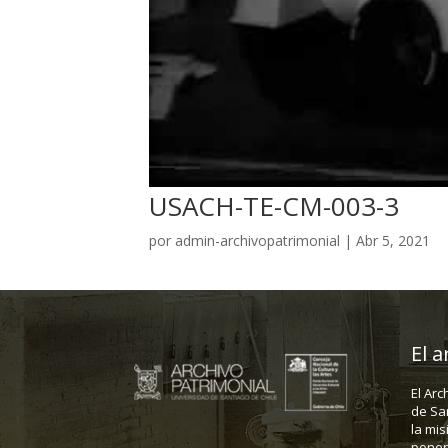
USACH-TE-CM-003-3
por
admin-archivopatrimonial
|
Abr 5, 2021
El a
El Arc
de Sa
la mis
poner 