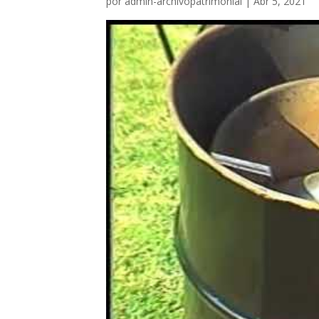
por
admin-archivopatrimonial
|
Abr 5, 2021