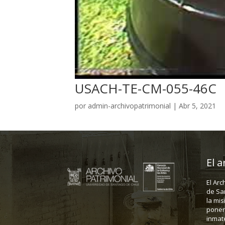
USACH-TE-CM-055-46C
por
admin-archivopatrimonial
|
Abr 5, 2021
El a
El Arc
de Sa
la mis
poner 
inmate