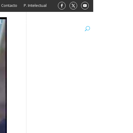
Contacto
P. Intelectual
L
ARCHIVO
LIBROS
MINISITIOS