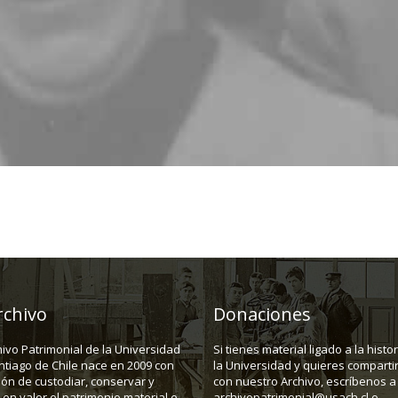
rchivo
Donaciones
hivo Patrimonial de la Universidad
Si tienes material ligado a la histo
ntiago de Chile nace en 2009 con
la Universidad y quieres compartir
ión de custodiar, conservar y
con nuestro Archivo, escríbenos a
en valor el patrimonio material e
archivopatrimonial@usach.cl o