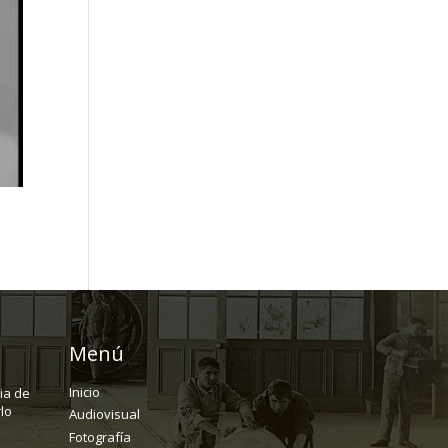
Menú
Inicio
ria de
lo
Audiovisual
Fotografía