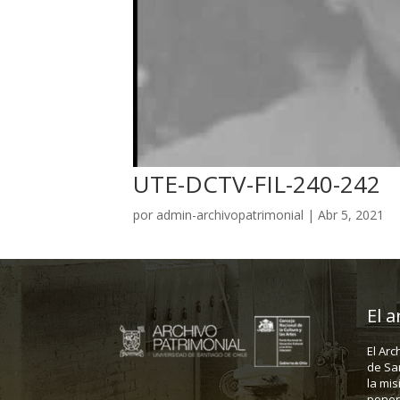
UTE-DCTV-FIL-240-242
por
admin-archivopatrimonial
|
Abr 5, 2021
El a
El Arc
de Sa
la mis
poner 