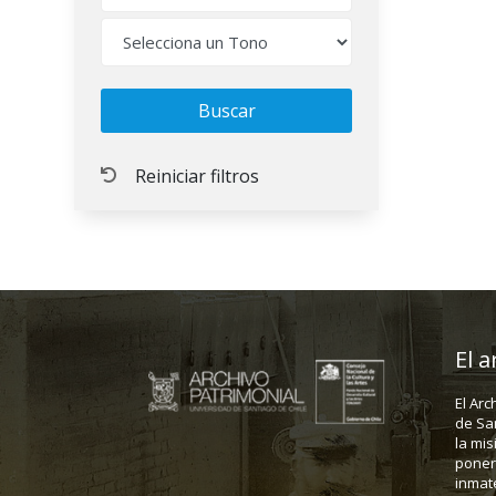
El a
El Arc
de Sa
la mis
poner 
inmate