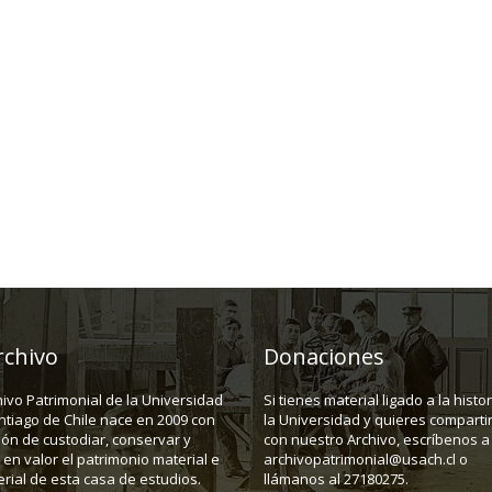
rchivo
Donaciones
hivo Patrimonial de la Universidad
Si tienes material ligado a la histo
ntiago de Chile nace en 2009 con
la Universidad y quieres compartir
ión de custodiar, conservar y
con nuestro Archivo, escríbenos a
en valor el patrimonio material e
archivopatrimonial@usach.cl o
rial de esta casa de estudios.
llámanos al 27180275.