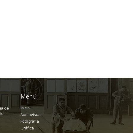
Menú
Inicio
ria de
lo
Audiovisual
Fotografía
Gráfica