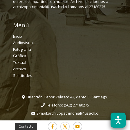
quieres compartirlo con nuestro Archivo, escríbenos a
archivopatrimonial@usach.cl o llámanos al 27180275.
Menú
Inicio
Audiovisual
Fotografía
Gráfica
Textual
Archivo
Solicitudes
Dirección: Fanor Velasco 43, depto C. Santiago.
Teléfono:
(562) 27180275
E-mail:
archivopatrimonial@usach.cl
Contacto