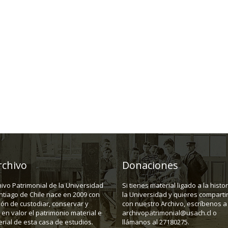
rchivo
Donaciones
hivo Patrimonial de la Universidad
Si tienes material ligado a la histo
ntiago de Chile nace en 2009 con
la Universidad y quieres compartir
ión de custodiar, conservar y
con nuestro Archivo, escríbenos a
en valor el patrimonio material e
archivopatrimonial@usach.cl o
rial de esta casa de estudios.
llámanos al 27180275.