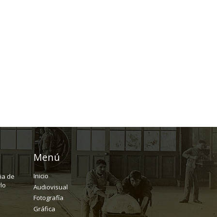
Menú
Inicio
ria de
lo
Audiovisual
Fotografía
Gráfica