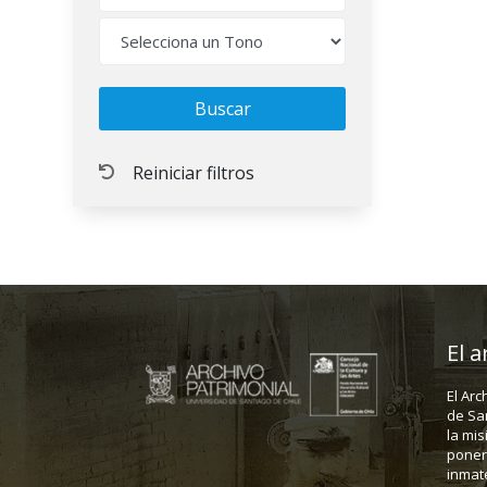
El a
El Arc
de Sa
la mis
poner 
inmate