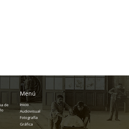
Menú
Inicio
ria de
lo
Audiovisual
Fotografía
Gráfica