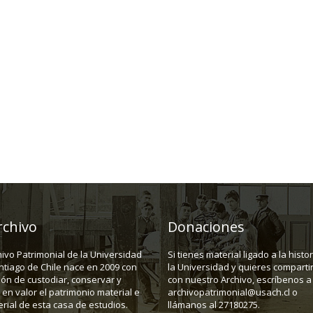
rchivo
Donaciones
hivo Patrimonial de la Universidad
Si tienes material ligado a la histo
ntiago de Chile nace en 2009 con
la Universidad y quieres compartir
ión de custodiar, conservar y
con nuestro Archivo, escríbenos a
en valor el patrimonio material e
archivopatrimonial@usach.cl o
rial de esta casa de estudios.
llámanos al 27180275.