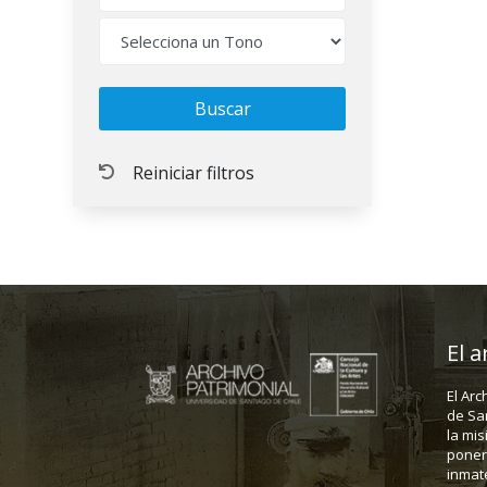
El a
El Arc
de Sa
la mis
poner 
inmate