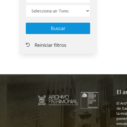
El a
El Arc
de Sa
la mis
poner 
inmate