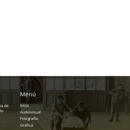
Menú
Inicio
ria de
lo
Audiovisual
Fotografía
Gráfica