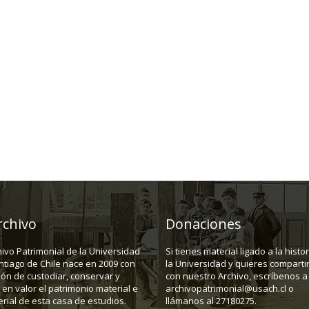
rchivo
Donaciones
hivo Patrimonial de la Universidad
Si tienes material ligado a la histo
ntiago de Chile nace en 2009 con
la Universidad y quieres compartir
ión de custodiar, conservar y
con nuestro Archivo, escríbenos a
en valor el patrimonio material e
archivopatrimonial@usach.cl o
rial de esta casa de estudios.
llámanos al 27180275.