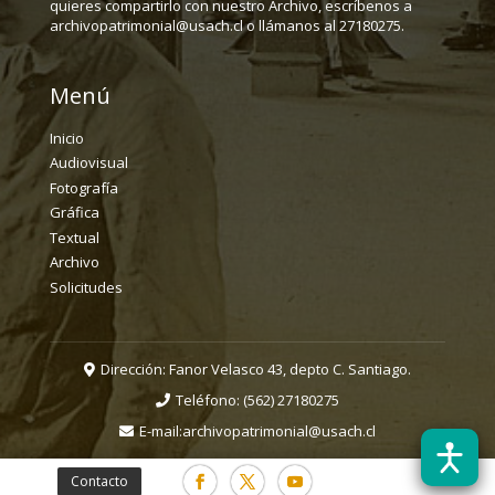
quieres compartirlo con nuestro Archivo, escríbenos a
archivopatrimonial@usach.cl o llámanos al 27180275.
Menú
Inicio
Audiovisual
Fotografía
Gráfica
Textual
Archivo
Solicitudes
Dirección: Fanor Velasco 43, depto C. Santiago.
Teléfono:
(562) 27180275
E-mail:
archivopatrimonial@usach.cl
Contacto