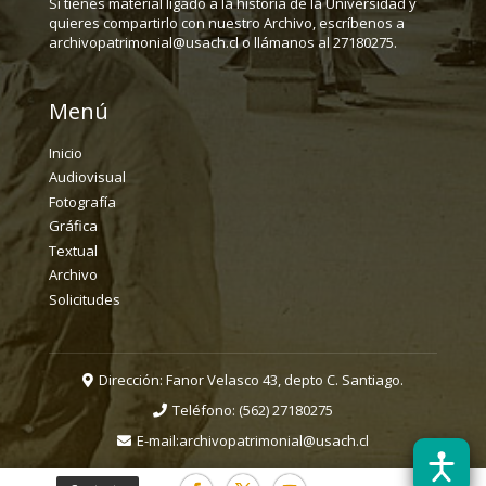
Si tienes material ligado a la historia de la Universidad y
quieres compartirlo con nuestro Archivo, escríbenos a
archivopatrimonial@usach.cl o llámanos al 27180275.
Menú
Inicio
Audiovisual
Fotografía
Gráfica
Textual
Archivo
Solicitudes
Dirección: Fanor Velasco 43, depto C. Santiago.
Teléfono:
(562) 27180275
E-mail:
archivopatrimonial@usach.cl