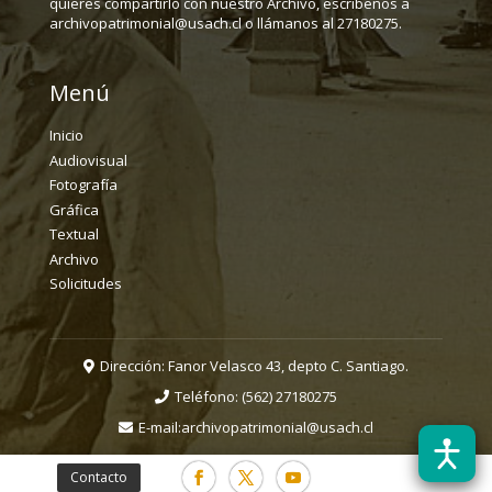
quieres compartirlo con nuestro Archivo, escríbenos a
archivopatrimonial@usach.cl o llámanos al 27180275.
Menú
Inicio
Audiovisual
Fotografía
Gráfica
Textual
Archivo
Solicitudes
Dirección: Fanor Velasco 43, depto C. Santiago.
Teléfono:
(562) 27180275
E-mail:
archivopatrimonial@usach.cl
Contacto