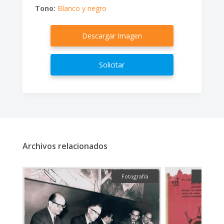
Tono:
Blanco y negro
Descargar Imagen
Solicitar
Archivos relacionados
fía
Fotografía
Gráfica