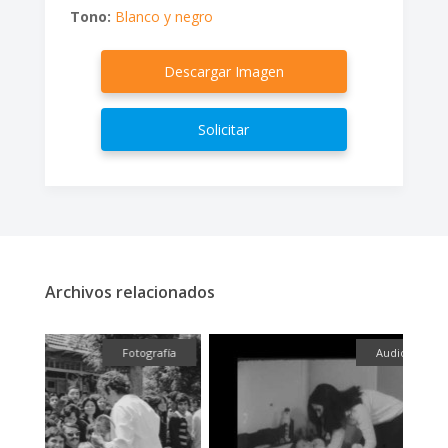
Tono:
Blanco y negro
Descargar Imagen
Solicitar
Archivos relacionados
fía
Audiovisual