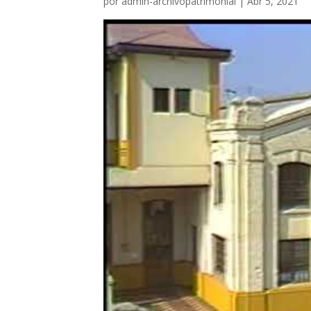
por
admin-archivopatrimonial
|
Abr 5, 2021