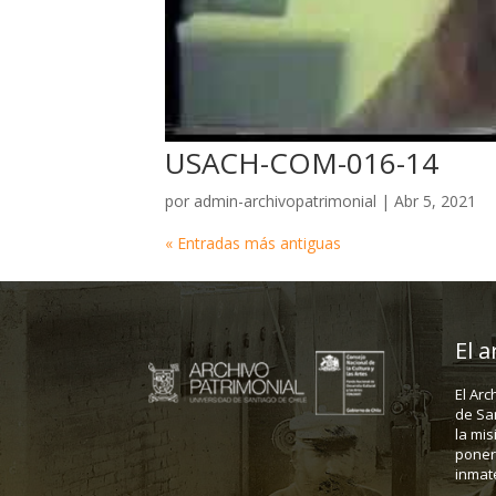
USACH-COM-016-14
por
admin-archivopatrimonial
|
Abr 5, 2021
« Entradas más antiguas
El a
El Arc
de Sa
la mis
poner 
inmate