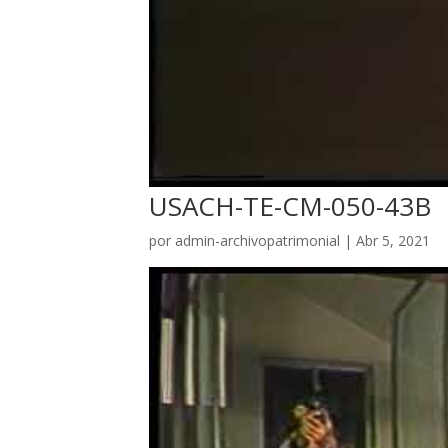
USACH-TE-CM-050-43B
por
admin-archivopatrimonial
|
Abr 5, 2021