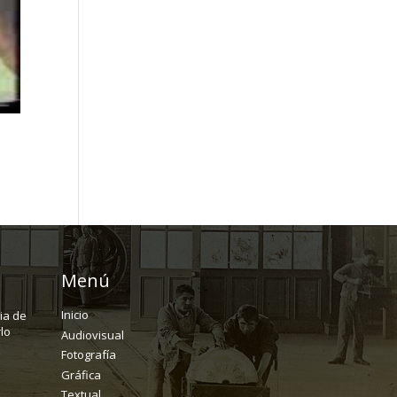
Menú
Inicio
ria de
lo
Audiovisual
Fotografía
Gráfica
Textual