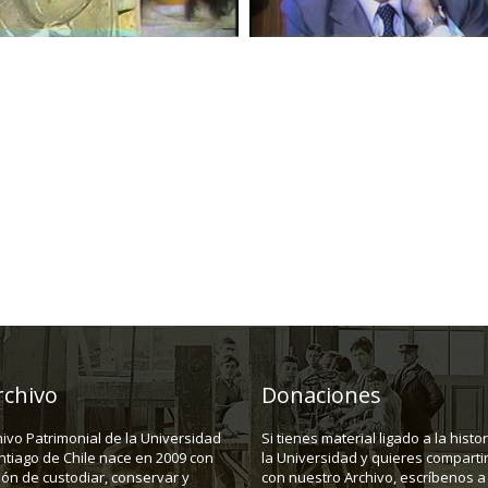
rchivo
Donaciones
hivo Patrimonial de la Universidad
Si tienes material ligado a la histo
ntiago de Chile nace en 2009 con
la Universidad y quieres compartir
ión de custodiar, conservar y
con nuestro Archivo, escríbenos a