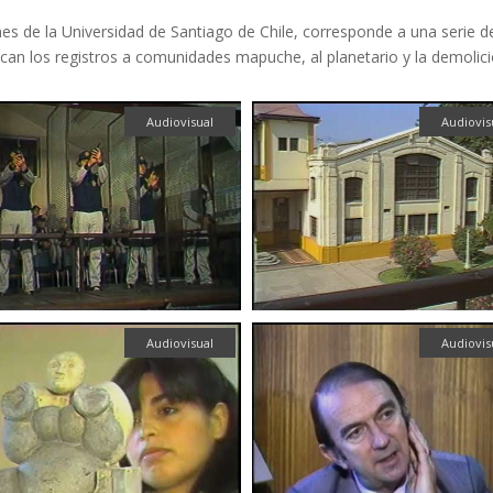
 de la Universidad de Santiago de Chile, corresponde a una serie de 
tacan los registros a comunidades mapuche, al planetario y la demolic
Audiovisual
Audiovis
Audiovisual
Audiovis