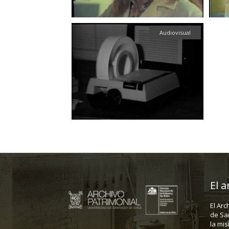
Audiovisual
El a
El Arc
de Sa
la mis