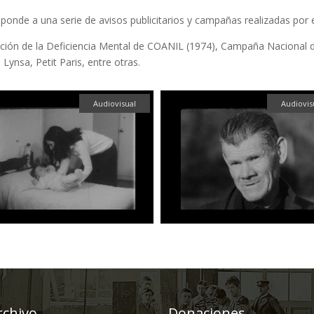
onde a una serie de avisos publicitarios y campañas realizadas por
ción de la Deficiencia Mental de COANIL (1974), Campaña Nacional d
Lynsa, Petit Paris, entre otras.
Audiovisual
Audiovis
rchivo
Donaciones