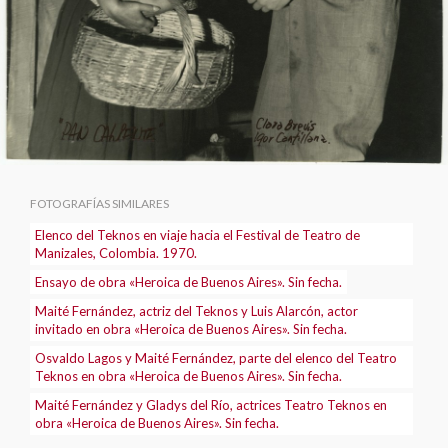
FOTOGRAFÍAS SIMILARES
Elenco del Teknos en viaje hacia el Festival de Teatro de
Manizales, Colombia. 1970.
Ensayo de obra «Heroica de Buenos Aires». Sin fecha.
Maité Fernández, actriz del Teknos y Luis Alarcón, actor
invitado en obra «Heroica de Buenos Aires». Sin fecha.
Osvaldo Lagos y Maité Fernández, parte del elenco del Teatro
Teknos en obra «Heroica de Buenos Aires». Sin fecha.
Maité Fernández y Gladys del Río, actrices Teatro Teknos en
obra «Heroica de Buenos Aires». Sin fecha.