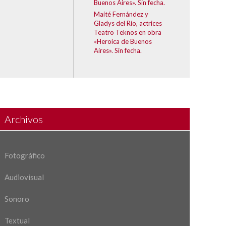
Buenos Aires». Sin fecha.
Maité Fernández y
Gladys del Río, actrices
Teatro Teknos en obra
«Heroica de Buenos
Aires». Sin fecha.
Archivos
Fotográfico
Audiovisual
Sonoro
Textual