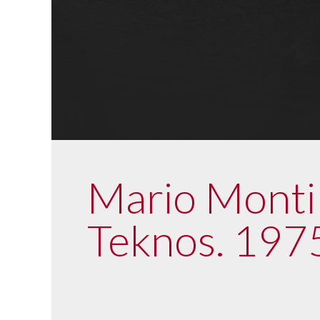
Mario Montil
Teknos. 197