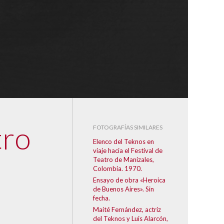
tro
FOTOGRAFÍAS SIMILARES
Elenco del Teknos en
viaje hacia el Festival de
Teatro de Manizales,
Colombia. 1970.
Ensayo de obra «Heroica
de Buenos Aires». Sin
fecha.
Maité Fernández, actriz
del Teknos y Luis Alarcón,