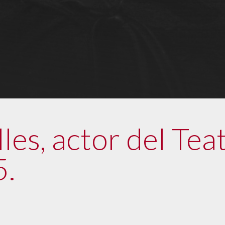
les, actor del Tea
5.