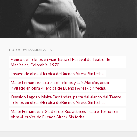
FOTOGRAFÍAS SIMILARES
Elenco del Teknos en viaje hacia el Festival de Teatro de
Manizales, Colombia. 1970.
Ensayo de obra «Heroica de Buenos Aires». Sin fecha.
Maité Fernández, actriz del Teknos y Luis Alarcón, actor
invitado en obra «Heroica de Buenos Aires». Sin fecha.
Osvaldo Lagos y Maité Fernández, parte del elenco del Teatro
Teknos en obra «Heroica de Buenos Aires». Sin fecha.
Maité Fernández y Gladys del Río, actrices Teatro Teknos en
obra «Heroica de Buenos Aires». Sin fecha.