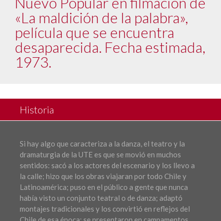
Nuevo Popular en filmación de
«La maldición de la palabra»,
película que se encuentra
desaparecida. Fecha estimada,
1973.
Historia
Si hay algo que caracteriza a la danza, el teatro y la
dramaturgia de la UTE es que se movió en muchos
sentidos: sacó a los actores del escenario y los llevo a
la calle; hizo que los obras viajaran por todo Chile y
Latinoamérica; puso en el público a gente que nunca
había visto un conjunto teatral o de danza; adaptó
montajes tradicionales y los convirtió en reflejos del
Chile de esa época; se presentaron en campamentos