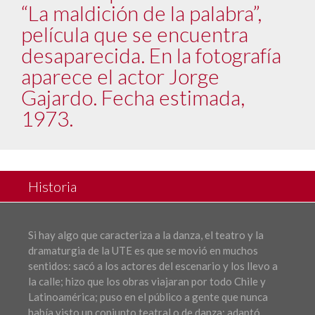
“La maldición de la palabra”,
película que se encuentra
desaparecida. En la fotografía
aparece el actor Jorge
Gajardo. Fecha estimada,
1973.
Historia
Si hay algo que caracteriza a la danza, el teatro y la
dramaturgia de la UTE es que se movió en muchos
sentidos: sacó a los actores del escenario y los llevo a
la calle; hizo que los obras viajaran por todo Chile y
Latinoamérica; puso en el público a gente que nunca
había visto un conjunto teatral o de danza; adaptó