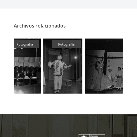
Archivos relacionados
fía
Fotografía
Fotografía