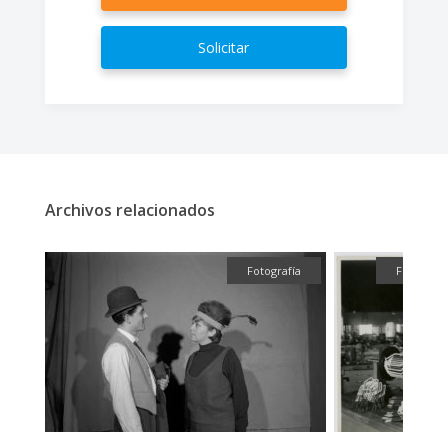
Solicitar
Archivos relacionados
ual
Fotografía
Fotografí