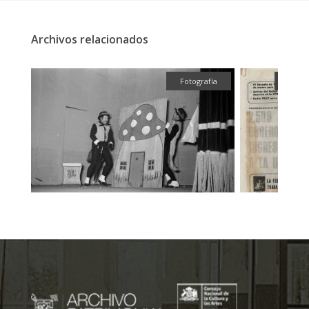
Archivos relacionados
fía
Fotografía
Textu