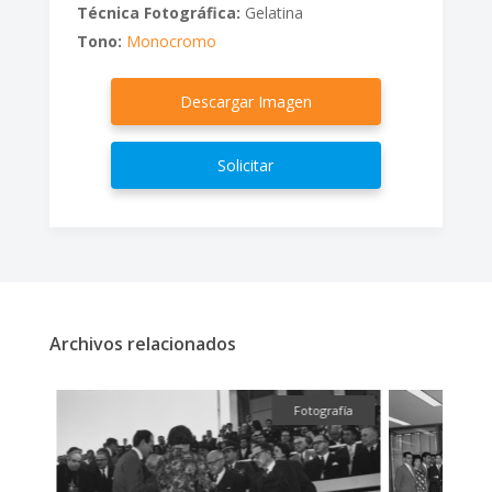
Técnica Fotográfica:
Gelatina
Tono:
Monocromo
Descargar Imagen
Solicitar
Archivos relacionados
fía
Fotografía