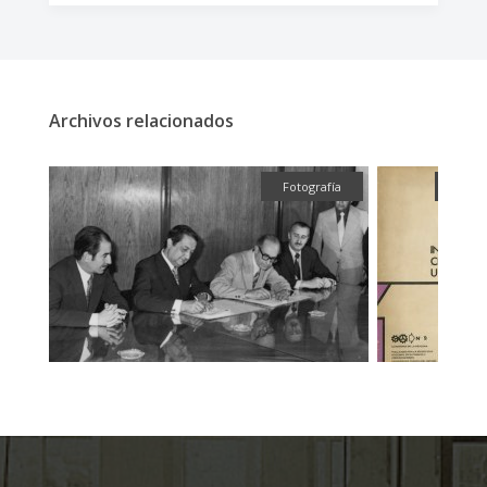
Archivos relacionados
fía
Fotografía
Text