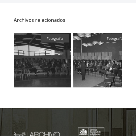
Archivos relacionados
fía
Fotografía
Fotografía