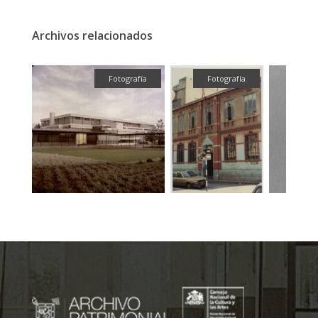
Archivos relacionados
fía
Fotografía
Fotografía