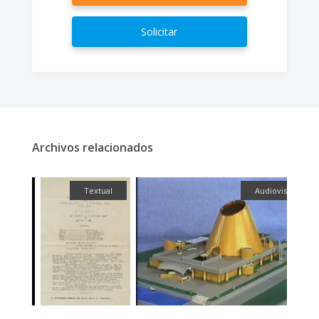
Solicitar
Archivos relacionados
ual
Textual
Audiovisual