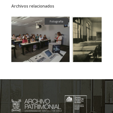
Archivos relacionados
fía
Fotografía