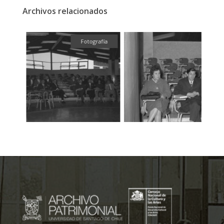
Archivos relacionados
fía
Fotografía