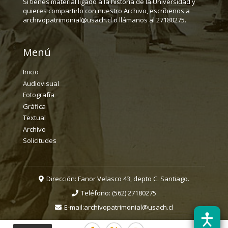
Si tienes material ligado a la historia de la Universidad y
quieres compartirlo con nuestro Archivo, escríbenos a
archivopatrimonial@usach.cl o llámanos al 27180275.
Menú
Inicio
Audiovisual
Fotografía
Gráfica
Textual
Archivo
Solicitudes
Dirección: Fanor Velasco 43, depto C. Santiago.
Teléfono:
(562) 27180275
E-mail:
archivopatrimonial@usach.cl