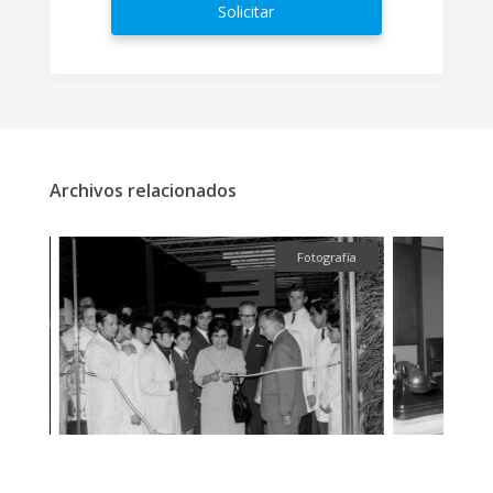
Solicitar
Archivos relacionados
fía
Fotografía