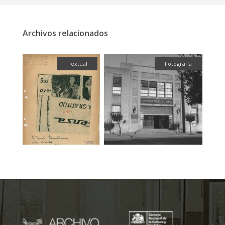
Archivos relacionados
fía
Textual
Fotografía