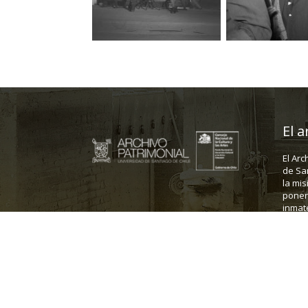
El a
El Arc
de Sa
la mis
poner 
inmate
Dirección: Fanor Velasco 