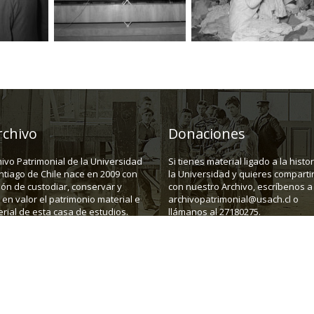
rchivo
Donaciones
hivo Patrimonial de la Universidad
Si tienes material ligado a la histo
ntiago de Chile nace en 2009 con
la Universidad y quieres compartir
ión de custodiar, conservar y
con nuestro Archivo, escríbenos a
en valor el patrimonio material e
archivopatrimonial@usach.cl o
rial de esta casa de estudios.
llámanos al 27180275.
43, depto C. Santiago.
Teléfono:
(562) 27180275
E-mail:
a