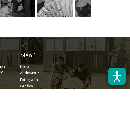
Menú
Inicio
ria de
lo
Audiovisual
Fotografía
Gráfica
Textual
Archivo
Solicitudes
rchivopatrimonial@usach.cl