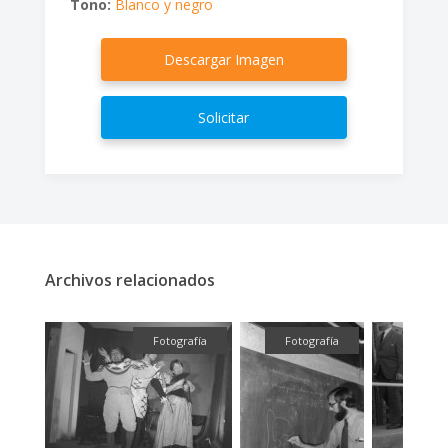
Tono:
Blanco y negro
Descargar Imagen
Solicitar
Archivos relacionados
fía
Fotografía
Fotografía