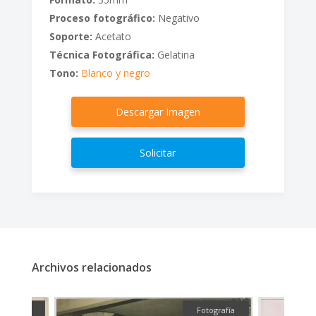
Proceso fotográfico:
Negativo
Soporte:
Acetato
Técnica Fotográfica:
Gelatina
Tono:
Blanco y negro
Descargar Imagen
Solicitar
Archivos relacionados
ica
Fotografía