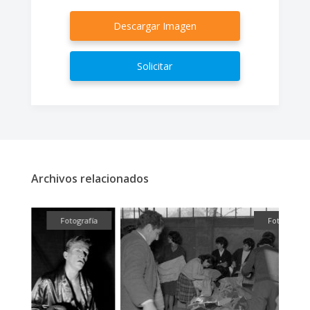
Descargar Imagen
Solicitar
Archivos relacionados
ual
Fotografía
Fotografía