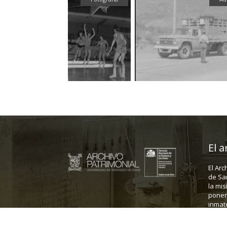
El a
El Arc
de Sa
la mis
poner 
inmate