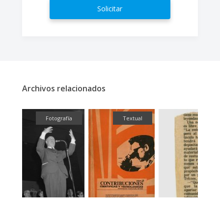
Solicitar
Archivos relacionados
ual
Fotografía
Textual