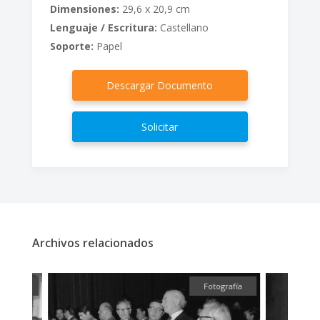
Dimensiones:
29,6 x 20,9 cm
Lenguaje / Escritura:
Castellano
Soporte:
Papel
Descargar Documento
Solicitar
Archivos relacionados
fía
Fotografía