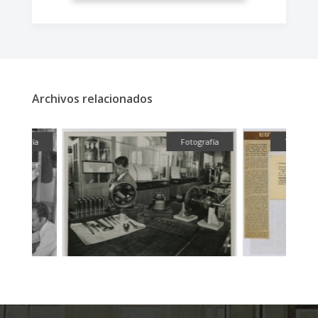
Archivos relacionados
fía
Fotografía
Textual