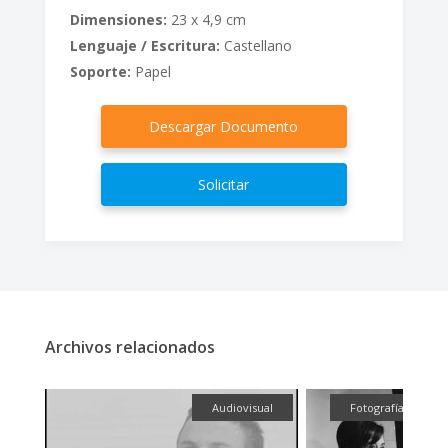
Dimensiones:
23 x 4,9 cm
Lenguaje / Escritura:
Castellano
Soporte:
Papel
Descargar Documento
Solicitar
Archivos relacionados
fía
Audiovisual
Fotografía