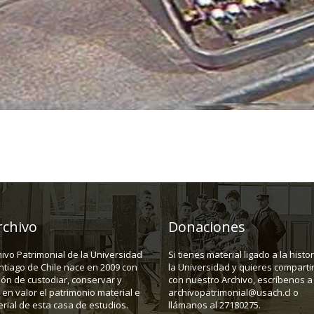
rchivo
Donaciones
hivo Patrimonial de la Universidad
Si tienes material ligado a la histo
ntiago de Chile nace en 2009 con
la Universidad y quieres compartir
ión de custodiar, conservar y
con nuestro Archivo, escríbenos a
en valor el patrimonio material e
archivopatrimonial@usach.cl o
rial de esta casa de estudios.
llámanos al 27180275.