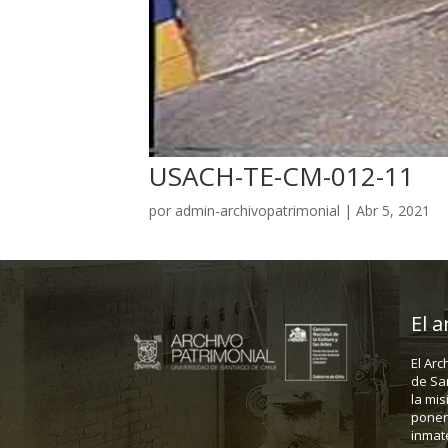
USACH-TE-CM-012-11
por
admin-archivopatrimonial
|
Abr 5, 2021
El a
El Arc
de Sa
la mis
poner 
inmate