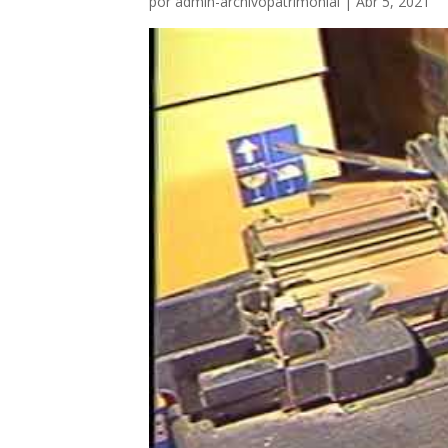
por
admin-archivopatrimonial
|
Abr 5, 2021