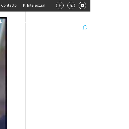
Contacto
P. Intelectual
L
ARCHIVO
LIBROS
MINISITIOS