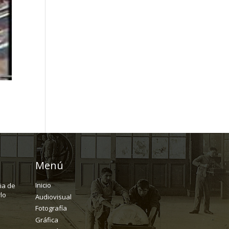
Menú
Inicio
ria de
lo
Audiovisual
Fotografía
Gráfica