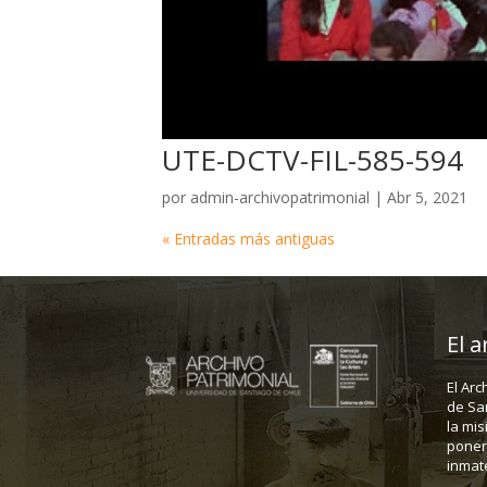
UTE-DCTV-FIL-585-594
por
admin-archivopatrimonial
|
Abr 5, 2021
« Entradas más antiguas
El a
El Arc
de Sa
la mis
poner 
inmate