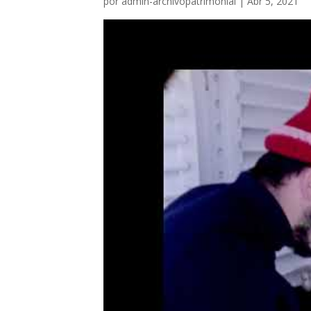
por
admin-archivopatrimonial
|
Abr 5, 2021