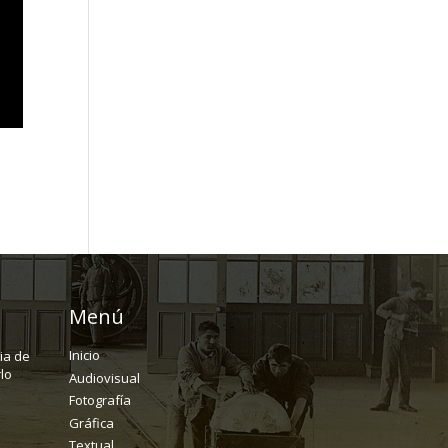
Menú
Inicio
ria de
lo
Audiovisual
Fotografía
Gráfica
Textual