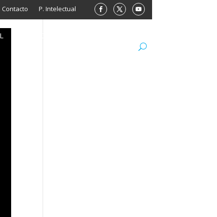
Contacto
P. Intelectual
L
ARCHIVO
LIBROS
MINISITIOS