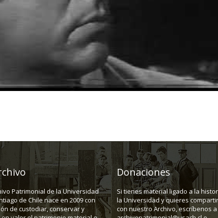
rchivo
Donaciones
hivo Patrimonial de la Universidad
Si tienes material ligado a la histo
ntiago de Chile nace en 2009 con
la Universidad y quieres compartir
ión de custodiar, conservar y
con nuestro Archivo, escríbenos a
en valor el patrimonio material e
archivopatrimonial@usach.cl o