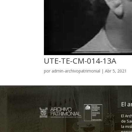
UTE-TE-CM-014-13A
por
admin-archivopatrimonial
|
Abr 5, 2021
El a
El Arc
de Sa
la mis
poner 