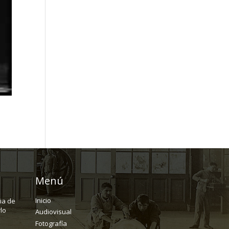
Menú
Inicio
ria de
lo
Audiovisual
Fotografía