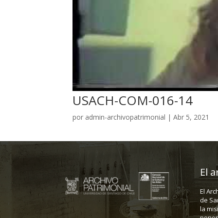
USACH-COM-016-14
por
admin-archivopatrimonial
|
Abr 5, 2021
El a
El Arc
de Sa
la mis
poner 