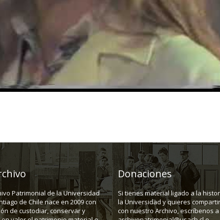
rchivo
Donaciones
hivo Patrimonial de la Universidad
Si tienes material ligado a la histo
ntiago de Chile nace en 2009 con
la Universidad y quieres compartir
ión de custodiar, conservar y
con nuestro Archivo, escríbenos a
en valor el patrimonio material e
archivopatrimonial@usach.cl o